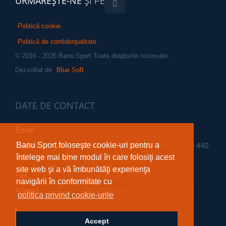
URMĂREŞTE-NE
ŞI PE
Politică cookie
Politică de confidenţialitate
© 2016 - 2026 Banu Sport Toate drepturile rezervate.
Dezvoltat de
Blue Soft
DATE DE CONTACT
Email
contact
@banusport.ro
Banu Sport foloseşte cookie-uri pentru a
Telefon
0040-(0)256-220642; 0040-(0)720 440
întelege mai bine modul în care folosiţi acest
720
site web şi a vă îmbunătăţi experienţa
Fax
0040-(0)256-220740
navigării în conformitate cu
Adresă
Str. FC Ripensia, nr.33, Timisoara
politica privind cookie-urile
Banusport Timisoara
Accept