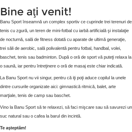
Bine aţi venit!
Banu Sport înseamnă un complex sportiv ce cuprinde trei terenuri de
tenis cu zgură, un teren de mini-fotbal cu iarbă artificială şi instalaţie
de nocturnă, sală de fitness dotată cu aparate de ultimă generaţie,
trei săli de aerobic, sală polivalentă pentru fotbal, handbal, volei,
baschet, tenis sau badminton. După o oră de sport vă puteţi relaxa la
o saună, iar pentru întreţinere o oră de masaj este chiar indicată.
La Banu Sport nu vii singur, pentru că iţi poţi aduce copilul la unele
dintre cursurile organizate aici: gimnastică ritmică, balet, arte
marţiale, tenis de camp sau baschet.
Vino la Banu Sport să te relaxezi, să faci mişcare sau să savurezi un
suc natural sau o cafea la barul din incintă.
Te aşteptăm!