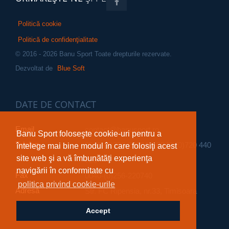
Politică cookie
Politică de confidenţialitate
© 2016 - 2026 Banu Sport Toate drepturile rezervate.
Dezvoltat de
Blue Soft
DATE DE CONTACT
Email
contact
@banusport.ro
Banu Sport foloseşte cookie-uri pentru a
Telefon
0040-(0)256-220642; 0040-(0)720 440
întelege mai bine modul în care folosiţi acest
site web şi a vă îmbunătăţi experienţa
720
navigării în conformitate cu
Fax
0040-(0)256-220740
politica privind cookie-urile
Adresă
Str. FC Ripensia, nr.33, Timisoara
Accept