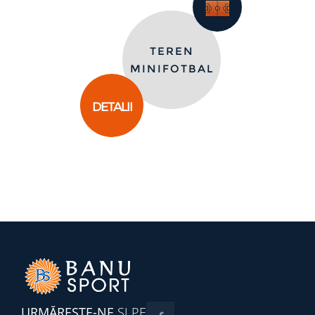
TEREN
MINIFOTBAL
DETALII
URMĂREŞTE-NE
ŞI PE